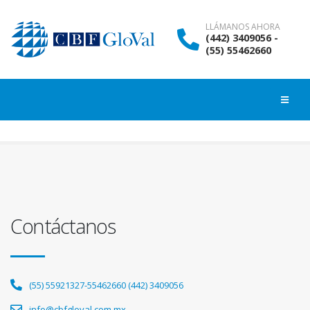
LLÁMANOS AHORA
(442) 3409056 -
(55) 55462660
Contáctanos
(55) 55921327-55462660 (442) 3409056
info@cbfgloval.com.mx